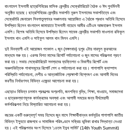
বাংলাদেশ ইসলামী ছাত্রশিবিরের মাসিক কেন্দ্রীয় সেক্রেটারিয়েট বৈঠক ও ঈদ পুনর্মিলনী
অনুষ্ঠিত হয়েছে। ছাত্রশিবিরের কেন্দ্রীয় সভাপতি নূরুল ইসলামের সভাপতিত্বে এবং
সেক্রেটারি জেনারেল সিবগাতুল্লাহর সঞ্চালনায় আয়োজিত এ বৈঠকে প্রধান অতিথি হিসেবে
উপস্থিত ছিলেন বাংলাদেশ জামায়াতে ইসলামী নায়েবে আমীর এটিএম আজহারুল ইসলাম
এমপি। বিশেষ অতিথি হিসেবে উপস্থিত ছিলেন সাবেক কেন্দ্রীয় সভাপতি মাওলানা রফিকুল
ইসলাম খান এমপি ও সাইফুল আলম খান মিলন এমপি।
দুই দিনব্যাপী এই আয়োজন গতকাল ২ জুন (মঙ্গলবার) দুপুর ২টায় দারসুল কুরআনের
মাধ্যমে শুরু হয়। এরপর বিগত মাসের রিপোর্ট পর্যালোচনা ও জুন মাসের পরিকল্পনা গ্রহণ
করা হয়। সভায় সেক্রেটারিয়েট সদস্যদের ব্যক্তিগত ও বিভাগীয় রিপোর্ট এবং
অঞ্চলভিত্তিক শাখাসমূহের রিপোর্ট পেশ ও পর্যালোচনা করা হয়। পাশাপাশি ক্যাম্পাস
পরিস্থিতি পর্যালোচনা, দেশীয় ও আন্তর্জাতিক প্রেক্ষাপট বিশ্লেষণ এবং আগামী দিনের
করণীয় নির্ধারণসহ বিভিন্ন এজেন্ডা আলোচনা করা হয়।
এছাড়াও বিভিন্ন চলমান প্রকল্পের অগ্রগতি, জনশক্তি বৃদ্ধি, শিক্ষা, দাওয়াহ, সমাজসেবা
ও ছাত্রকল্যাণমূলক কার্যক্রমের অবস্থা এবং আগামী সময়ের জন্য দীর্ঘমেয়াদী
কর্মপরিকল্পনা নিয়ে বিস্তারিত আলোচনা করা হয়।
বছরের একটি গুরুত্বপূর্ণ সময় হিসেবে জুন মাসে শিক্ষার্থীবান্ধব কর্মসূচির পাশাপাশি জাতীয়
বিভিন্ন ইস্যুতে রাজপথে ও সামাজিক পরিমণ্ডলে সক্রিয় ভূমিকা রাখার সিদ্ধান্ত নেওয়া
হয়। এই পরিকল্পনার অংশ হিসেবে ‘১৪তম ইয়ুথ সামিট’ (14th Youth Summit)