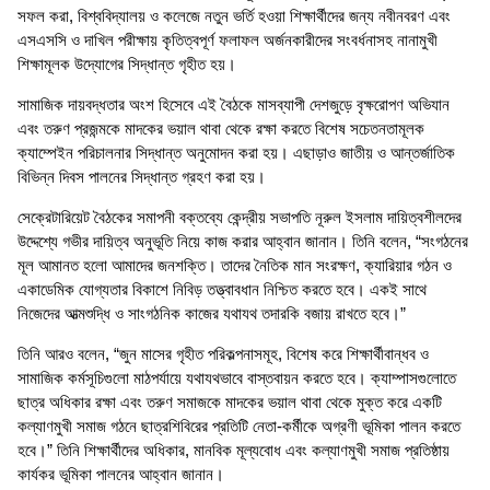
সফল করা, বিশ্ববিদ্যালয় ও কলেজে নতুন ভর্তি হওয়া শিক্ষার্থীদের জন্য নবীনবরণ এবং
এসএসসি ও দাখিল পরীক্ষায় কৃতিত্বপূর্ণ ফলাফল অর্জনকারীদের সংবর্ধনাসহ নানামুখী
শিক্ষামূলক উদ্যোগের সিদ্ধান্ত গৃহীত হয়।
সামাজিক দায়বদ্ধতার অংশ হিসেবে এই বৈঠকে মাসব্যাপী দেশজুড়ে বৃক্ষরোপণ অভিযান
এবং তরুণ প্রজন্মকে মাদকের ভয়াল থাবা থেকে রক্ষা করতে বিশেষ সচেতনতামূলক
ক্যাম্পেইন পরিচালনার সিদ্ধান্ত অনুমোদন করা হয়। এছাড়াও জাতীয় ও আন্তর্জাতিক
বিভিন্ন দিবস পালনের সিদ্ধান্ত গ্রহণ করা হয়।
সেক্রেটারিয়েট বৈঠকের সমাপনী বক্তব্যে কেন্দ্রীয় সভাপতি নূরুল ইসলাম দায়িত্বশীলদের
উদ্দেশ্যে গভীর দায়িত্ব অনুভূতি নিয়ে কাজ করার আহ্বান জানান। তিনি বলেন, “সংগঠনের
মূল আমানত হলো আমাদের জনশক্তি। তাদের নৈতিক মান সংরক্ষণ, ক্যারিয়ার গঠন ও
একাডেমিক যোগ্যতার বিকাশে নিবিড় তত্ত্বাবধান নিশ্চিত করতে হবে। একই সাথে
নিজেদের আত্মশুদ্ধি ও সাংগঠনিক কাজের যথাযথ তদারকি বজায় রাখতে হবে।”
তিনি আরও বলেন, “জুন মাসের গৃহীত পরিকল্পনাসমূহ, বিশেষ করে শিক্ষার্থীবান্ধব ও
সামাজিক কর্মসূচিগুলো মাঠপর্যায়ে যথাযথভাবে বাস্তবায়ন করতে হবে। ক্যাম্পাসগুলোতে
ছাত্র অধিকার রক্ষা এবং তরুণ সমাজকে মাদকের ভয়াল থাবা থেকে মুক্ত করে একটি
কল্যাণমুখী সমাজ গঠনে ছাত্রশিবিরের প্রতিটি নেতা-কর্মীকে অগ্রণী ভূমিকা পালন করতে
হবে।” তিনি শিক্ষার্থীদের অধিকার, মানবিক মূল্যবোধ এবং কল্যাণমুখী সমাজ প্রতিষ্ঠায়
কার্যকর ভূমিকা পালনের আহ্বান জানান।