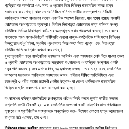
প্রক্রিয়াগত অস্পষ্টতা এবং সময় ও প্রয়োগ নিয়ে বিভিন্ন রাজনৈতিক দলের মধ্যে
মতবিরোধ রয়ে গেছে। বাংলাদেশের নির্বাচন কমিশন ভোটার অংশগ্রহণ ও নির্বাচনী
কার্যক্রমের দক্ষতা বাড়ানোর লক্ষ্যে একাধিক পদক্ষেপ নিয়েছে, যার মধ্যে রয়েছে প্রবাসী
ভোটারদের অংশগ্রহণের ব্যবস্থা। নির্বাচন নিরাপত্তা জোরদারের জন্য কমিশন সশস্ত্র
বাহিনীকে নির্বাচন নিরাপত্তা কাঠামোর অন্তর্ভুক্ত করার পরিকল্পনা করেছে। তবে এসব
পদক্ষেপের পরও প্রাক-নির্বাচনী পরিস্থিতি এখনো নাজুক-রাজনৈতিক সহিংসতার বিচ্ছিন্ন
কিন্তু তাৎপর্যপূর্ণ ঘটনা, স্থানীয় প্রশাসনের নিরপেক্ষতা নিয়ে প্রশ্ন, এবং নিরাপত্তা
বাহিনীর প্রতি অবিশ্বাস এখনো রয়ে গেছে।
যুবনেতৃত্বাধীন নতুন রাজনৈতিক দলগুলোর আবির্ভাব এবং প্রথমবার ভোট দিতে যাওয়া তরুণ
ও প্রবাসী ভোটারদের অংশগ্রহণের সম্ভাবনা বাংলাদেশের গণতান্ত্রিক সংস্কারে একটি
নতুন গতি এনেছে। তবে এখনও কিছু বড় চ্যালেঞ্জ রয়েছে। তার মধ্যে আছে রাজনৈতিক
দলগুলোর মনোনয়ন প্রক্রিয়ায় স্বচ্ছতার অভাব, নারীদের সীমিত প্রতিনিধিত্ব এবং
চরমপন্থী ও ধর্মীয় কঠোর মতাদর্শী গোষ্ঠীর উত্থান- যা দেশের ধর্মনিরপেক্ষ রাজনৈতিক
ভিত্তিকে দুর্বল করতে পারে বলে আশঙ্কা করা হচ্ছে।
বাংলাদেশের ভবিষ্যৎ রাজনৈতিক রূপান্তরের গতিপথ নির্ভর করবে জুলাই জাতীয় সনদের
অগ্রগতি কতটা টেকসই হয়, এবং রাজনৈতিক দলগুলো কতটা আন্তরিকভাবে গণতান্ত্রিক
মূল্যবোধ ও প্রাতিষ্ঠানিক সংস্কারকে অন্তর্ভুক্ত করে- বিশেষত যেগুলো ছাত্র আন্দোলনের
মাধ্যমে উঠে এসেছে, তার ওপর।
নির্বাচনের সামনে করণীয়:
বাংলাদেশ যখন ২০২৬ সালের ফেব্রুয়ারির জাতীয় নির্বাচনের