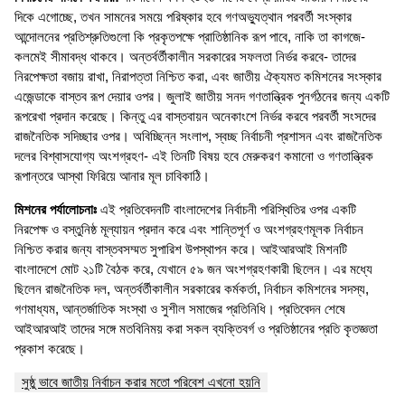
দিকে এগোচ্ছে, তখন সামনের সময়ে পরিষ্কার হবে গণঅভ্যুত্থান পরবর্তী সংস্কার
আন্দোলনের প্রতিশ্রুতিগুলো কি প্রকৃতপক্ষে প্রাতিষ্ঠানিক রূপ পাবে, নাকি তা কাগজে-
কলমেই সীমাবদ্ধ থাকবে। অন্তর্বর্তীকালীন সরকারের সফলতা নির্ভর করবে- তাদের
নিরপেক্ষতা বজায় রাখা, নিরাপত্তা নিশ্চিত করা, এবং জাতীয় ঐক্যমত কমিশনের সংস্কার
এজেন্ডাকে বাস্তব রূপ দেয়ার ওপর। জুলাই জাতীয় সনদ গণতান্ত্রিক পুনর্গঠনের জন্য একটি
রূপরেখা প্রদান করেছে। কিন্তু এর বাস্তবায়ন অনেকাংশে নির্ভর করবে পরবর্তী সংসদের
রাজনৈতিক সদিচ্ছার ওপর। অবিচ্ছিন্ন সংলাপ, স্বচ্ছ নির্বাচনী প্রশাসন এবং রাজনৈতিক
দলের বিশ্বাসযোগ্য অংশগ্রহণ- এই তিনটি বিষয় হবে মেরুকরণ কমানো ও গণতান্ত্রিক
রূপান্তরে আস্থা ফিরিয়ে আনার মূল চাবিকাঠি।
মিশনের পর্যালোচনাঃ
এই প্রতিবেদনটি বাংলাদেশের নির্বাচনী পরিস্থিতির ওপর একটি
নিরপেক্ষ ও বস্তুনিষ্ঠ মূল্যায়ন প্রদান করে এবং শান্তিপূর্ণ ও অংশগ্রহণমূলক নির্বাচন
নিশ্চিত করার জন্য বাস্তবসম্মত সুপারিশ উপস্থাপন করে। আইআরআই মিশনটি
বাংলাদেশে মোট ২১টি বৈঠক করে, যেখানে ৫৯ জন অংশগ্রহণকারী ছিলেন। এর মধ্যে
ছিলেন রাজনৈতিক দল, অন্তর্বর্তীকালীন সরকারের কর্মকর্তা, নির্বাচন কমিশনের সদস্য,
গণমাধ্যম, আন্তর্জাতিক সংস্থা ও সুশীল সমাজের প্রতিনিধি। প্রতিবেদন শেষে
আইআরআই তাদের সঙ্গে মতবিনিময় করা সকল ব্যক্তিবর্গ ও প্রতিষ্ঠানের প্রতি কৃতজ্ঞতা
প্রকাশ করেছে।
সুষ্ঠু ভাবে জাতীয় নির্বাচন করার মতো পরিবেশ এখনো হয়নি