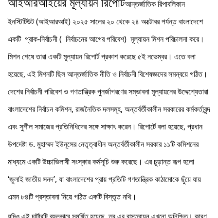
আইআরআইয়ের মূল্যায়ন রিপোর্ট
আন্তর্জাতিক রিপাবলিকান
ইনস্টিটিউট (আইআরআই) ২০২৫ সালের ২০ থেকে ২৪ অক্টোবর পর্যন্ত বাংলাদেশে
একটি প্রাক-নির্বাচনী ( নির্বাচনের আগের পরিবেশ) মূল্যায়ন মিশন পরিচালনা করে।
মিশন শেষে তারা একটি মূল্যায়ন রিপোর্ট প্রকাশ করেছে ৫ই নভেম্বর। এতে বলা
হয়েছে, এই মিশনটি ছিল আন্তর্জাতিক নীতি ও নির্বাচনী বিশেষজ্ঞদের সমন্বয়ে গঠিত।
দেশের নির্বাচনী পরিবেশ ও গণতান্ত্রিক পুনর্জাগরণের সম্ভাবনা মূল্যায়নের উদ্দেশ্যেতারা
বাংলাদেশের নির্বাচন কমিশন, রাজনৈতিক দলসমূহ, অন্তর্বর্তীকালীন সরকারের কর্মকর্তাবৃন্দ
এবং সুশীল সমাজের প্রতিনিধিদের সঙ্গে সাক্ষাৎ করেন। রিপোর্টে বলা হয়েছে, প্রধান
উপদেষ্টা ড. মুহাম্মদ ইউনূসের নেতৃত্বাধীন অন্তর্বর্তীকালীন সরকার ১১টি কমিশনের
মাধ্যমে একটি উচ্চাভিলাষী সংস্কার কর্মসূচি শুরু করেছে। এর চূড়ান্ত রূপ হলো
‘জুলাই জাতীয় সনদ’, যা বাংলাদেশের প্রায় প্রতিটি গণতান্ত্রিক কাঠামোকে ছুঁয়ে যায়
এমন ৮৪টি প্রস্তাবনা নিয়ে গঠিত একটি বিস্তৃত নথি।
যদিও এই চার্টারটি বহুলভাবে সমর্থিত হয়েছে, তবু এর বাস্তবায়ন এখনো অনিশ্চিত। কারণ